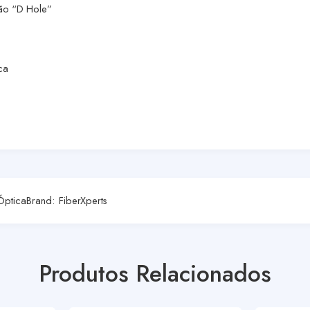
ão “D Hole”
ca
Óptica
Brand:
FiberXperts
Produtos Relacionados