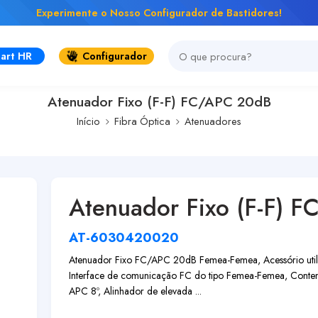
Experimente o Nosso Configurador de Bastidores!
art HR
Configurador
Atenuador Fixo (F-F) FC/APC 20dB
Início
Fibra Óptica
Atenuadores
Atenuador Fixo (F-F) 
AT-6030420020
Atenuador Fixo FC/APC 20dB Femea-Femea, Acessório utiliz
Interface de comunicação FC do tipo Femea-Femea, Contem
APC 8º, Alinhador de elevada ...