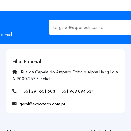
Insira o seu email
 e-mail
Filial Funchal
Rua da Capela do Amparo Edifício Alpha Living Loja
A 9000-267 Funchal
+351 291 601 603
|
+351 968 084 534
geral@exportech.com.pt