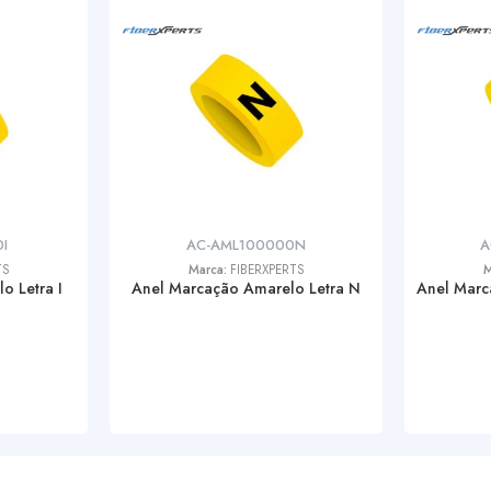
I
AC-AML100000N
A
TS
Marca:
FIBERXPERTS
M
o Letra I
Anel Marcação Amarelo Letra N
Anel Marc