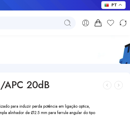
PT
FC/APC 20dB
ado para induzir perda potência em ligação optica,
pla alinhador de Ø2.5 mm para ferrule angular do tipo