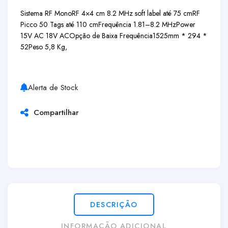
Sistema RF Mono
RF 4×4 cm 8.2 MHz soft label até 75 cm
RF
Picco 50 Tags até 110 cm
Frequência 1.81–8.2 MHz
Power
15V AC 18V AC
Opção de Baixa Frequência
1525mm * 294 *
52
Peso 5,8 Kg,
Alerta de Stock
Compartilhar
DESCRIÇÃO
INFORMAÇÃO ADICIONAL