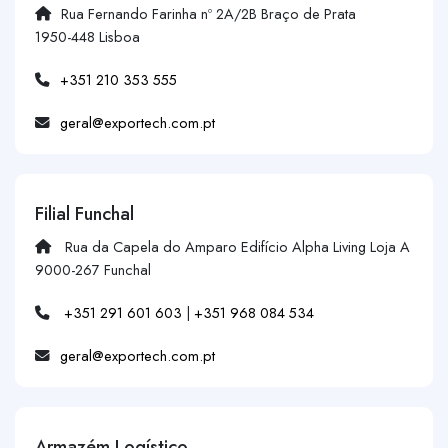
Rua Fernando Farinha nº 2A/2B Braço de Prata
1950-448 Lisboa
+351 210 353 555
geral@exportech.com.pt
Filial Funchal
Rua da Capela do Amparo Edifício Alpha Living Loja A
9000-267 Funchal
+351 291 601 603
|
+351 968 084 534
geral@exportech.com.pt
Armazém Logístico