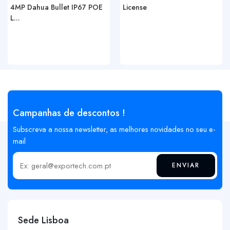
4MP Dahua Bullet IP67 POE
License
L...
Campanhas de descontos !
Subscreva a nossa newsletter, as melhores novidades no seu e-
mail
ENVIAR
Insira o seu email
Sede Lisboa