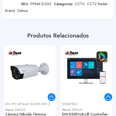
SKU:
PFR4K-D300
Categorias:
CCTV
,
CCTV Radar
Brand:
Dahua
Produtos Relacionados
DH-TPC-BF4441-B35F8-BW-Z
DSS8PRLC
Marca:
DAHUA
Marca:
DAHUA
Câmara Hibrida Térmica
DHI-DSSPro8-Lift Controller-