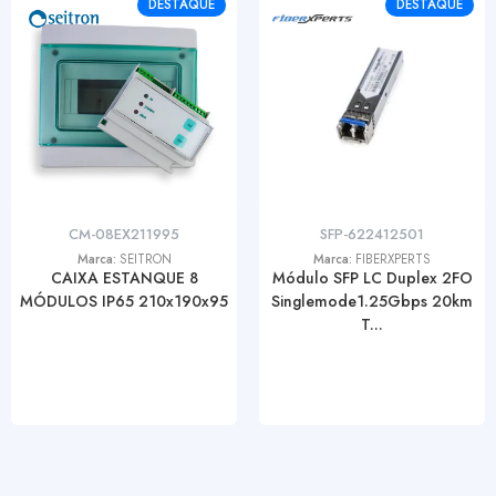
DESTAQUE
DESTAQUE
CM-08EX211995
SFP-622412501
Marca:
SEITRON
Marca:
FIBERXPERTS
CAIXA ESTANQUE 8
Módulo SFP LC Duplex 2FO
MÓDULOS IP65 210x190x95
Singlemode1.25Gbps 20km
T...