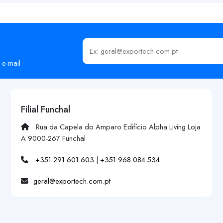
Insira o seu email
 e-mail
Filial Funchal
Rua da Capela do Amparo Edifício Alpha Living Loja
A 9000-267 Funchal
+351 291 601 603
|
+351 968 084 534
geral@exportech.com.pt