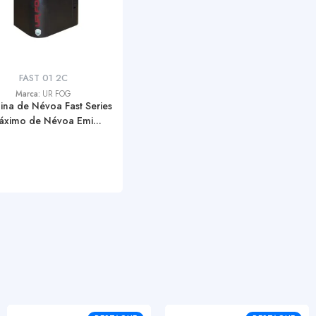
FAST 01 2C
Marca:
UR FOG
na de Névoa Fast Series
áximo de Névoa Emi...