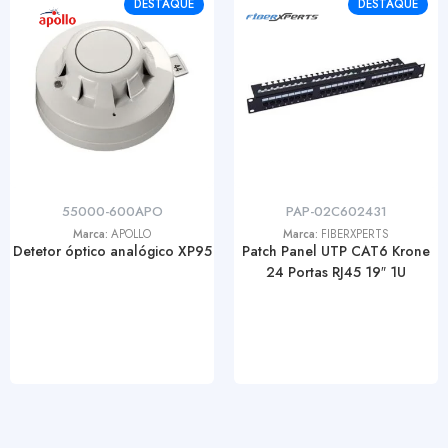
DESTAQUE
DESTAQUE
55000-600APO
PAP-02C602431
Marca:
APOLLO
Marca:
FIBERXPERTS
Detetor óptico analógico XP95
Patch Panel UTP CAT6 Krone
24 Portas RJ45 19″ 1U