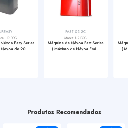
UREASY
FAST 03 2C
ca:
UR FOG
Marca:
UR FOG
Névoa Easy Series
Máquina de Névoa Fast Series
Máqui
 Nevoa de 20...
( Máximo de Névoa Emi...
( M
Produtos Recomendados