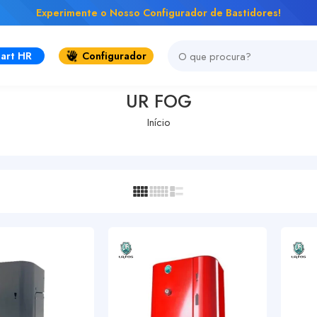
Experimente o Nosso Configurador de Bastidores!
art HR
Configurador
UR FOG
Início