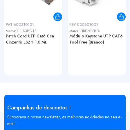
PAT-60CZ10101
KEY-02C601001
Marca:
FIBERXPERTS
Marca:
FIBERXPERTS
Patch Cord UTP Cat6 Cca
Módulo Keystone UTP CAT6
Cinzento LSZH 1,0 Mt.
Tool Free (Branco)
Campanhas de descontos !
Subscreva a nossa newsletter, as melhores novidades no seu e-
mail