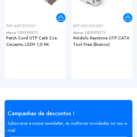
PAT-60CZ10101
KEY-02C601001
Marca:
FIBERXPERTS
Marca:
FIBERXPERTS
Patch Cord UTP Cat6 Cca
Módulo Keystone UTP CAT6
Cinzento LSZH 1,0 Mt.
Tool Free (Branco)
Campanhas de descontos !
Subscreva a nossa newsletter, as melhores novidades no seu e-
mail