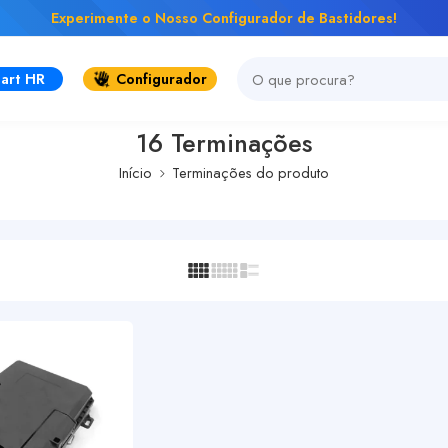
Experimente o Nosso Configurador de Bastidores!
art HR
Configurador
16 Terminações
Início
Terminações do produto