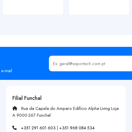
Insira o seu email
 e-mail
Filial Funchal
Rua da Capela do Amparo Edifício Alpha Living Loja
A 9000-267 Funchal
+351 291 601 603
|
+351 968 084 534