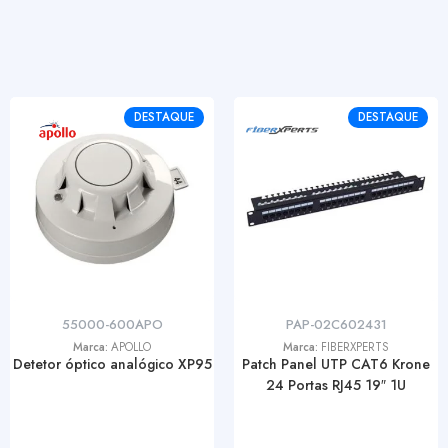
DESTAQUE
DESTAQUE
55000-600APO
PAP-02C602431
Marca:
APOLLO
Marca:
FIBERXPERTS
Detetor óptico analógico XP95
Patch Panel UTP CAT6 Krone
24 Portas RJ45 19″ 1U