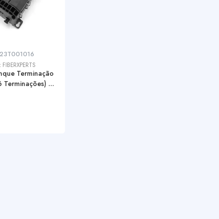
023T001016
:
FIBERXPERTS
anque Terminação
 Terminações) ...