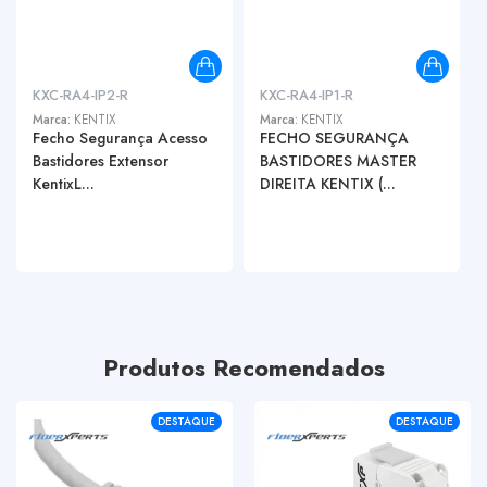
KXC-RA4-IP2-R
KXC-RA4-IP1-R
Marca:
KENTIX
Marca:
KENTIX
Fecho Segurança Acesso
FECHO SEGURANÇA
Bastidores Extensor
BASTIDORES MASTER
KentixL...
DIREITA KENTIX (...
Produtos Recomendados
DESTAQUE
DESTAQUE