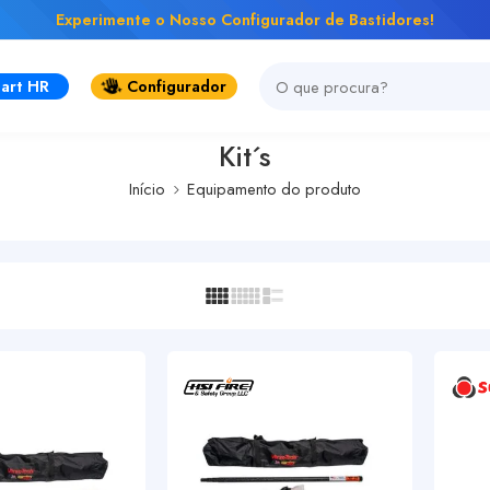
Experimente o Nosso Configurador de Bastidores!
art HR
Configurador
Kit´s
Início
Equipamento do produto