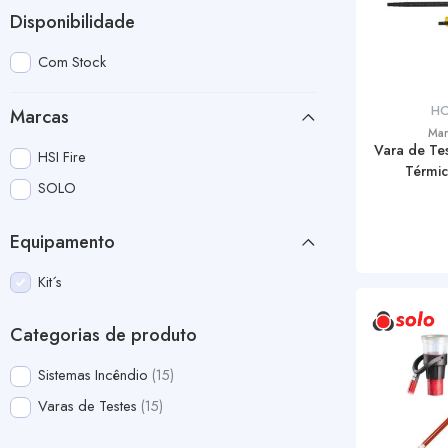
Disponibilidade
Com Stock
HO
Marcas
Mar
Vara de Tes
HSI Fire
Térmi
SOLO
Equipamento
Kit´s
Categorias de produto
Sistemas Incêndio
15
Varas de Testes
15