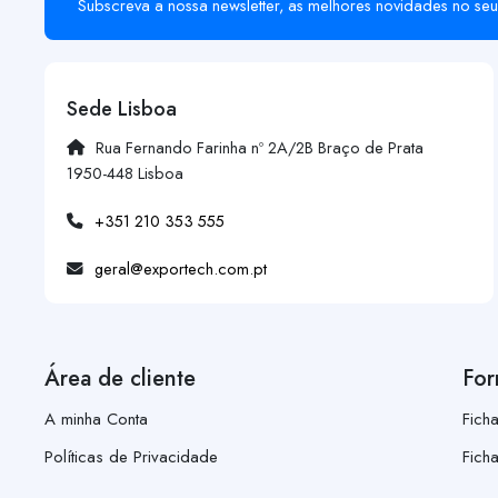
Subscreva a nossa newsletter, as melhores novidades no seu
Sede Lisboa
Rua Fernando Farinha nº 2A/2B Braço de Prata
1950-448 Lisboa
+351 210 353 555
geral@exportech.com.pt
Área de cliente
For
A minha Conta
Fich
Políticas de Privacidade
Fich