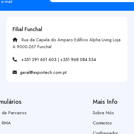
 e-mail
Filial Funchal
Rua da Capela do Amparo Edifício Alpha Living Loja
A 9000-267 Funchal
+351 291 601 603
|
+351 968 084 534
geral@exportech.com.pt
mulários
Mais Info
a de Parceiros
Sobre Nós
a RMA
Contactos
Configurador