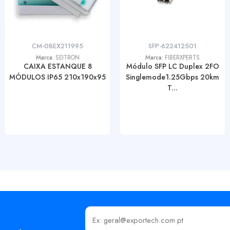
CM-08EX211995
SFP-622412501
Marca:
SEITRON
Marca:
FIBERXPERTS
CAIXA ESTANQUE 8
Módulo SFP LC Duplex 2FO
MÓDULOS IP65 210x190x95
Singlemode1.25Gbps 20km
T...
Insira o seu email