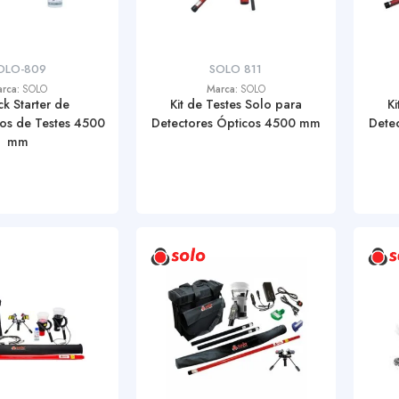
OLO-809
SOLO 811
rca:
SOLO
Marca:
SOLO
ck Starter de
Kit de Testes Solo para
K
os de Testes 4500
Detectores Ópticos 4500 mm
Dete
mm