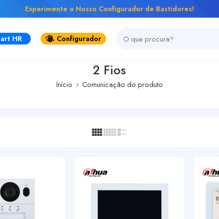
Experimente o Nosso Configurador de Bastidores!
art HR
Configurador
2 Fios
Início
Comunicação do produto