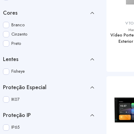
Cores
VTO
Branco
Ma
Cinzento
Vídeo Porte
Exterior
Preto
Lentes
Fisheye
Proteção Especial
IK07
Proteção IP
IP65