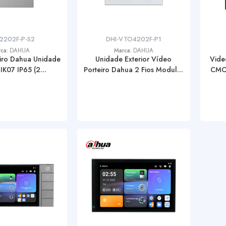
2202F-P-S2
DHI-VTO4202F-P1
rca:
DAHUA
Marca:
DAHUA
iro Dahua Unidade
Unidade Exterior Vídeo
Vide
 IK07 IP65 (2...
Porteiro Dahua 2 Fios Modul...
CMOS