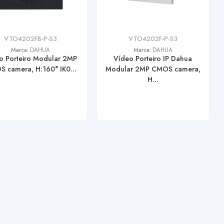
VTO4202FB-P-S3
VTO4202F-P-S3
Marca:
DAHUA
Marca:
DAHUA
o Porteiro Modular 2MP
Vídeo Porteiro IP Dahua
 camera, H:160° IK0...
Modular 2MP CMOS camera,
H...