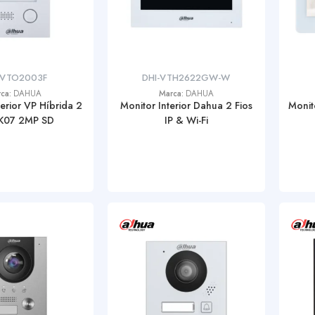
-VTO2003F
DHI-VTH2622GW-W
rca:
DAHUA
Marca:
DAHUA
erior VP Híbrida 2
Monitor Interior Dahua 2 Fios
Monit
IK07 2MP SD
IP & Wi-Fi