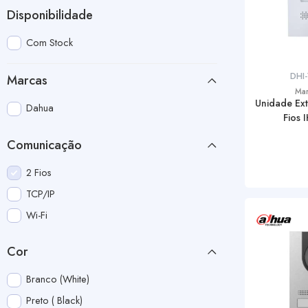
Disponibilidade
Com Stock
DHI
Marcas
Ma
Unidade Ext
Dahua
Fios 
Comunicação
2 Fios
TCP/IP
Wi-Fi
Cor
Branco (White)
Preto ( Black)