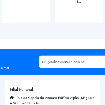
T...
Insira o seu email
 e-mail
Filial Funchal
Rua da Capela do Amparo Edifício Alpha Living Loja
A 9000-267 Funchal