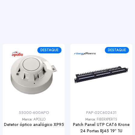
DESTAQUE
DESTAQUE
55000-600APO
PAP-02C602431
Marca:
APOLLO
Marca:
FIBERXPERTS
Detetor óptico analógico XP95
Patch Panel UTP CAT6 Krone
24 Portas RJ45 19″ 1U