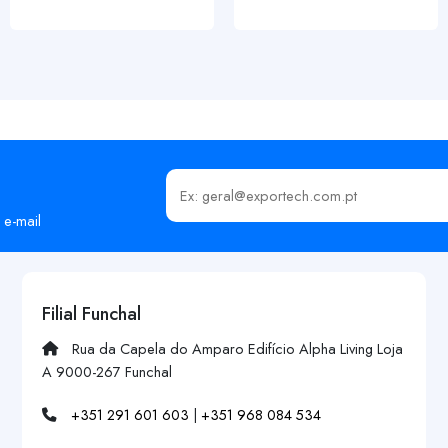
Insira o seu email
 e-mail
Filial Funchal
Rua da Capela do Amparo Edifício Alpha Living Loja
A 9000-267 Funchal
+351 291 601 603
|
+351 968 084 534