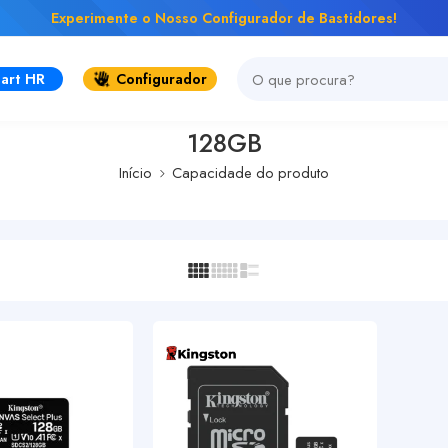
Experimente o Nosso Configurador de Bastidores!
art HR
Configurador
128GB
Início
Capacidade do produto