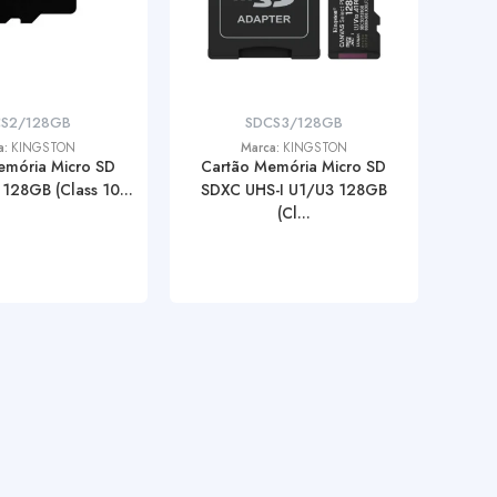
CS2/128GB
SDCS3/128GB
a:
KINGSTON
Marca:
KINGSTON
emória Micro SD
Cartão Memória Micro SD
128GB (Class 10...
SDXC UHS-I U1/U3 128GB
(Cl...