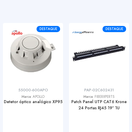
DESTAQUE
DESTAQUE
55000-600APO
PAP-02C602431
Marca:
APOLLO
Marca:
FIBERXPERTS
Detetor óptico analógico XP95
Patch Panel UTP CAT6 Krone
24 Portas RJ45 19″ 1U