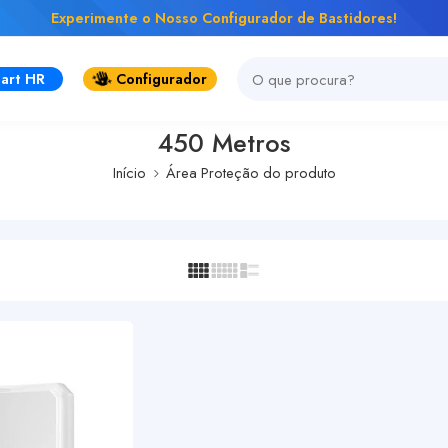
Experimente o Nosso Configurador de Bastidores!
art HR
Configurador
450 Metros
Início
Área Proteção do produto