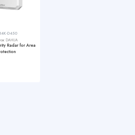
R4K-D450
rca:
DAHUA
ity Radar for Area
rotection