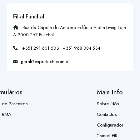
Filial Funchal
Rua da Capela do Amparo Edifício Alpha Living Loja
A 9000-267 Funchal
+351 291 601 603
|
+351 968 084 534
geral@exportech.com.pt
mulários
Mais Info
a de Parceiros
Sobre Nós
a RMA
Contactos
Configurador
2smart HR