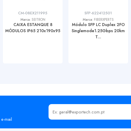
CM-08EX211995
SFP-622412501
Marca:
SEITRON
Marca:
FIBERXPERTS
CAIXA ESTANQUE 8
Módulo SFP LC Duplex 2FO
MÓDULOS IP65 210x190x95
Singlemode1.25Gbps 20km
T...
Insira o seu email
 e-mail