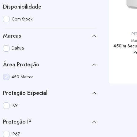
Disponibilidade
Com Stock
PF
Marcas
Ma
450 m Secur
Dahua
P
Área Proteção
450 Metros
Proteção Especial
IK9
Proteção IP
IP67