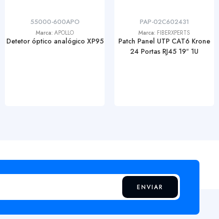
55000-600APO
PAP-02C602431
Marca:
APOLLO
Marca:
FIBERXPERTS
Detetor óptico analógico XP95
Patch Panel UTP CAT6 Krone
24 Portas RJ45 19″ 1U
ENVIAR