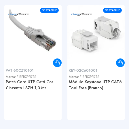
DESTAQUE
DESTAQUE
PAT-60CZ10101
KEY-02C601001
Marca:
FIBERXPERTS
Marca:
FIBERXPERTS
Patch Cord UTP Cat6 Cca
Módulo Keystone UTP CAT6
Cinzento LSZH 1,0 Mt.
Tool Free (Branco)