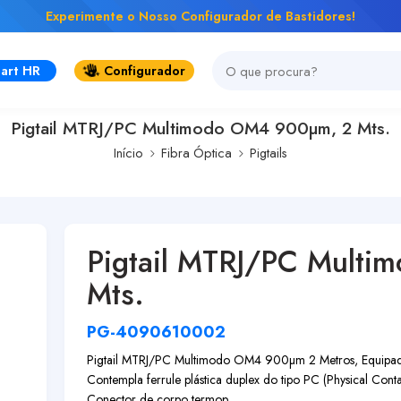
Experimente o Nosso Configurador de Bastidores!
art HR
Configurador
Pigtail MTRJ/PC Multimodo OM4 900µm, 2 Mts.
Início
Fibra Óptica
Pigtails
Pigtail MTRJ/PC Mult
Mts.
PG-4090610002
Pigtail MTRJ/PC Multimodo OM4 900µm 2 Metros, Equipad
Contempla ferrule plástica duplex do tipo PC (Physical Cont
Conector de corpo termop...