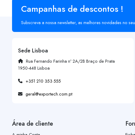
Campanhas de descontos !
Subscreva a nossa newsletter, as melhores novidades no seu
Sede Lisboa
Rua Fernando Farinha nº 2A/2B Braço de Prata
1950-448 Lisboa
+351 210 353 555
geral@exportech.com.pt
Área de cliente
For
A minha Conta
Fich