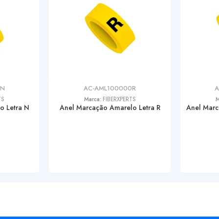
0N
AC-AML100000R
A
TS
Marca:
FIBERXPERTS
M
o Letra N
Anel Marcação Amarelo Letra R
Anel Mar