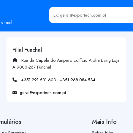
Insira o seu email
 e-mail
Filial Funchal
Rua da Capela do Amparo Edifício Alpha Living Loja
A 9000-267 Funchal
+351 291 601 603
|
+351 968 084 534
geral@exportech.com.pt
mulários
Mais Info
a de Parceiros
Sobre Nós