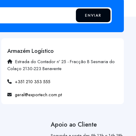
ENVIAR
Armazém Logístico
Estrada do Contador nº 25 - Fracção B Sesmaria do
Colaço 2130-223 Benavente
+351 210 353 555
geral@exportech.com.pt
Apoio ao Cliente
Segunda a sexta das 9h-13h e 14h-18h