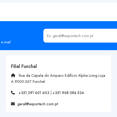
Insira o seu email
 e-mail
Filial Funchal
Rua da Capela do Amparo Edifício Alpha Living Loja
A 9000-267 Funchal
+351 291 601 603
|
+351 968 084 534
geral@exportech.com.pt