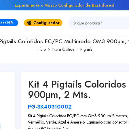
Experimente o Nosso Configurador de Bastidores!
art HR
Configurador
 Pigtails Coloridos FC/PC Multimodo OM3 900µm, 
Início
Fibra Óptica
Pigtails
Kit 4 Pigtails Colorid
900µm, 2 Mts.
PG-3K40310002
Kit 4 Pigtails Coloridos FC/PC MM OM3 900µm 2 Metros, Co
Vermelho, Verde, Azul e Amarelo, Equipado com conector
do tipo PC (Physical Co...