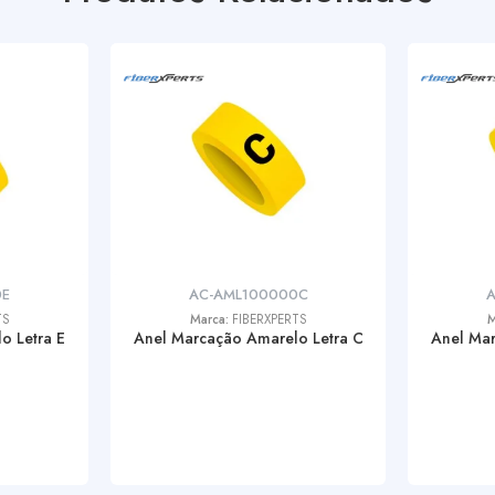
0E
AC-AML100000C
TS
Marca:
FIBERXPERTS
M
o Letra E
Anel Marcação Amarelo Letra C
Anel Mar