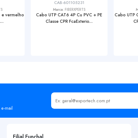
CAB-601105231
TS
Marca:
FIBERXPERTS
M
 e vermelho
Cabo UTP CAT6 4P Cu PVC + PE
Cabo UTP C
..
Classe CPR FcaExterio...
CP
Insira o seu email
 e-mail
Filial Funchal