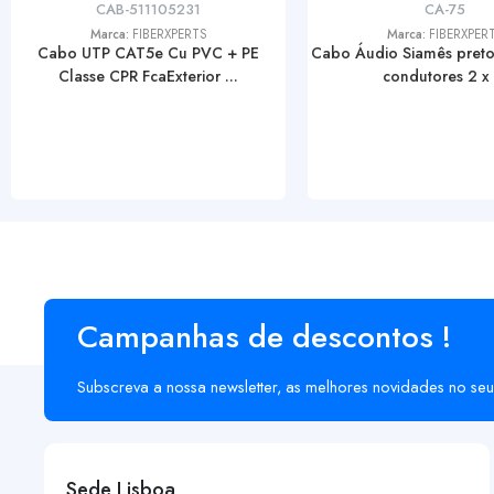
CAB-511105231
CA-75
Marca:
FIBERXPERTS
Marca:
FIBERXPER
Cabo UTP CAT5e Cu PVC + PE
Cabo Áudio Siamês preto
Classe CPR FcaExterior ...
condutores 2 x .
Campanhas de descontos !
Subscreva a nossa newsletter, as melhores novidades no seu
Sede Lisboa