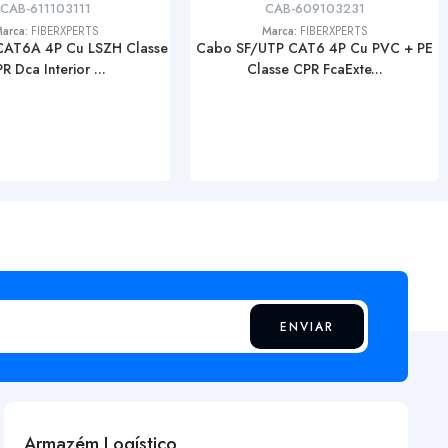
CAB-611103111
CAB-609103231
arca:
FIBERXPERTS
Marca:
FIBERXPERTS
AT6A 4P Cu LSZH Classe
Cabo SF/UTP CAT6 4P Cu PVC + PE
R Dca Interior ...
Classe CPR FcaExte...
ENVIAR
Armazém Logístico