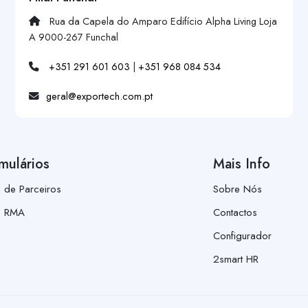
Rua da Capela do Amparo Edifício Alpha Living Loja
A 9000-267 Funchal
+351 291 601 603
|
+351 968 084 534
geral@exportech.com.pt
mulários
Mais Info
a de Parceiros
Sobre Nós
a RMA
Contactos
Configurador
2smart HR