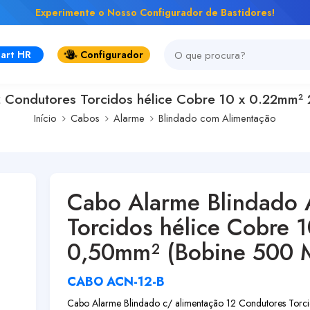
Experimente o Nosso Configurador de Bastidores!
art HR
Configurador
Condutores Torcidos hélice Cobre 10 x 0.22mm² 
Início
Cabos
Alarme
Blindado com Alimentação
Cabo Alarme Blindado
Torcidos hélice Cobre 
0,50mm² (Bobine 500 M
CABO ACN-12-B
Cabo Alarme Blindado c/ alimentação 12 Condutores Torc